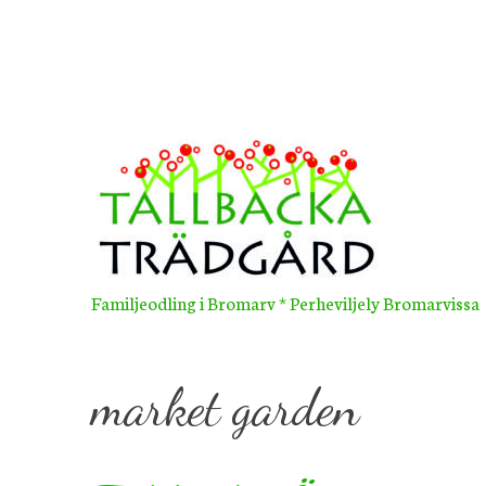
Skip
to
content
Familjeodling i Bromarv * Perheviljely Bromarvissa
market garden