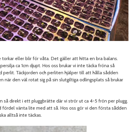
torkar eller blir för våta. Det gäller att hitta en bra balans.
ersilja ca 1cm djupt. Hos oss brukar vi inte täcka fröna så
erlit. Täckjorden och perliten hjälper till att hålla sådden
en när den väl rotat sig på sin slutgiltiga odlingsplats så brukar
n så direkt i ett pluggbrätte där vi strör ut ca 4-5 frön per plugg.
 fördel vänta lite med att så. Hos oss gör vi den första sådden
ka alltså inte täckas.