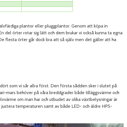
vfärdiga plantor eller pluggplantor. Genom att köpa in
En del örter rotar sig lätt och dem brukar vi också kunna ta egna
e flesta örter går dock bra att så själv men det gäller att ha
dört som vi sår allra först. Den första sådden sker i slutet på
ruari-mars behöver på våra breddgrader både tilläggsvärme och
golvvärme om man har och utbudet av olika växtbelysningar är
 justera temperaturen samt av både LED- och äldre HPS-