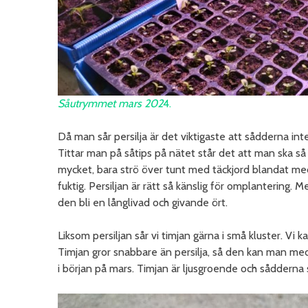
Såutrymmet mars 2
02
4.
Då man sår persilja är det viktigaste att sådderna inte 
Tittar man på såtips på nätet står det att man ska så p
mycket, bara strö över tunt med täckjord blandat med p
fuktig. Persiljan är rätt så känslig för omplantering. M
den bli en långlivad och givande ört.
Liksom persiljan sår vi timjan gärna i små kluster. Vi ka
Timjan gror snabbare än persilja, så den kan man med
i början på mars. Timjan är ljusgroende och sådderna s