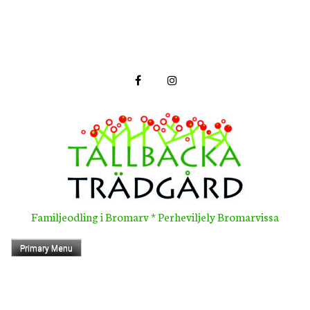
Skip
to
content
Familjeodling i Bromarv * Perheviljely Bromarvissa
Primary Menu