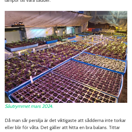
lampor till våra sådder.
Såutrymmet mars 2
02
4.
Då man sår persilja är det viktigaste att sådderna inte torkar
eller blir för våta. Det gäller att hitta en bra balans. Tittar