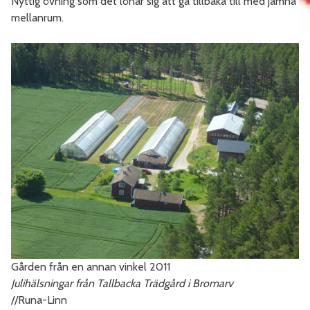
Nyttig övning som det lönar sig att gå tillbaka till med jämna
mellanrum.
Gården från en annan vinkel 2011
Julihälsningar från Tallbacka Trädgård i Bromarv
//Runa-Linn