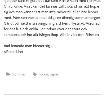
igen och kanske göra det där som vi inte hann med i juni-juli.
Om vi orkar. Visst kan det kännas tufft ibland när allt hopar
sig och man känner att man inte räcker till eller inte hinner
med. Men sen vaknar man tidigt en dimmig sommarmorgon.
Går ut och iakttar sin omgivning, sitt hem. Tystnad. Vördnad
för det lilla och enkla. Förundran över det stora och
komplexa och hur allt hänger ihop. Allt är värt det. Friheten.
Vad levande man känner sig.
//Runa-Linn
Sommar
hönor
,
ogräs