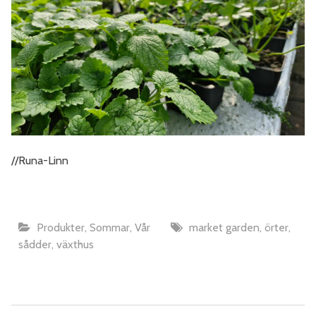
//Runa-Linn
Produkter
,
Sommar
,
Vår
market garden
,
örter
,
sådder
,
växthus