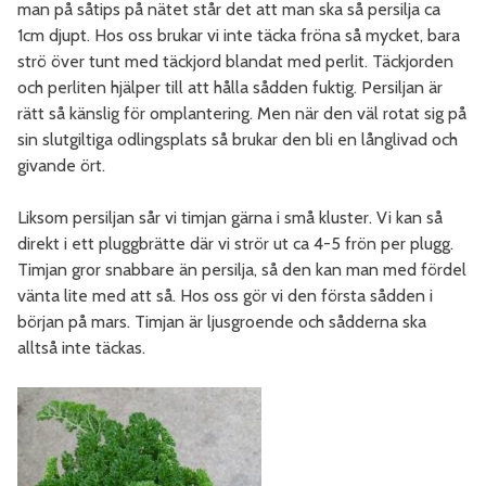
man på såtips på nätet står det att man ska så persilja ca
1cm djupt. Hos oss brukar vi inte täcka fröna så mycket, bara
strö över tunt med täckjord blandat med perlit. Täckjorden
och perliten hjälper till att hålla sådden fuktig. Persiljan är
rätt så känslig för omplantering. Men när den väl rotat sig på
sin slutgiltiga odlingsplats så brukar den bli en långlivad och
givande ört.
Liksom persiljan sår vi timjan gärna i små kluster. Vi kan så
direkt i ett pluggbrätte där vi strör ut ca 4-5 frön per plugg.
Timjan gror snabbare än persilja, så den kan man med fördel
vänta lite med att så. Hos oss gör vi den första sådden i
början på mars. Timjan är ljusgroende och sådderna ska
alltså inte täckas.