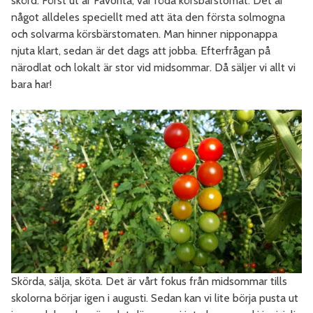
skörd. Först ut är Favorita, vår röda körsbärstomat. Det är
något alldeles speciellt med att äta den första solmogna
och solvarma körsbärstomaten. Man hinner nipponappa
njuta klart, sedan är det dags att jobba. Efterfrågan på
närodlat och lokalt är stor vid midsommar. Då säljer vi allt vi
bara har!
Skörda, sälja, sköta. Det är vårt fokus från midsommar tills
skolorna börjar igen i augusti. Sedan kan vi lite börja pusta ut