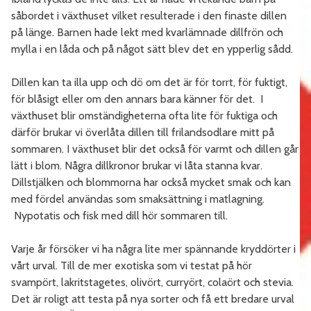
såbordet i växthuset vilket resulterade i den finaste dillen
på länge. Barnen hade lekt med kvarlämnade dillfrön och
mylla i en låda och på något sätt blev det en ypperlig sådd.
Dillen kan ta illa upp och dö om det är för torrt, för fuktigt,
för blåsigt eller om den annars bara känner för det. I
växthuset blir omständigheterna ofta lite för fuktiga och
därför brukar vi överlåta dillen till frilandsodlare mitt på
sommaren. I växthuset blir det också för varmt och dillen går
lätt i blom. Några dillkronor brukar vi låta stanna kvar.
Dillstjälken och blommorna har också mycket smak och kan
med fördel användas som smaksättning i matlagning.
Nypotatis och fisk med dill hör sommaren till.
Varje år försöker vi ha några lite mer spännande kryddörter i
vårt urval. Till de mer exotiska som vi testat på hör
svampört, lakritstagetes, olivört, curryört, colaört och stevia.
Det är roligt att testa på nya sorter och få ett bredare urval