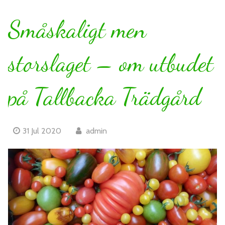
Småskaligt men
storslaget – om utbudet
på Tallbacka Trädgård
31 Jul 2020
admin