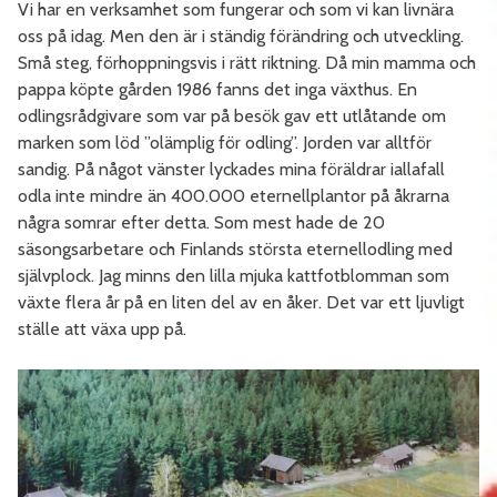
Vi har en verksamhet som fungerar och som vi kan livnära
oss på idag. Men den är i ständig förändring och utveckling.
Små steg, förhoppningsvis i rätt riktning. Då min mamma och
pappa köpte gården 1986 fanns det inga växthus. En
odlingsrådgivare som var på besök gav ett utlåtande om
marken som löd ”olämplig för odling”. Jorden var alltför
sandig. På något vänster lyckades mina föräldrar iallafall
odla inte mindre än 400.000 eternellplantor på åkrarna
några somrar efter detta. Som mest hade de 20
säsongsarbetare och Finlands största eternellodling med
självplock. Jag minns den lilla mjuka kattfotblomman som
växte flera år på en liten del av en åker. Det var ett ljuvligt
ställe att växa upp på.