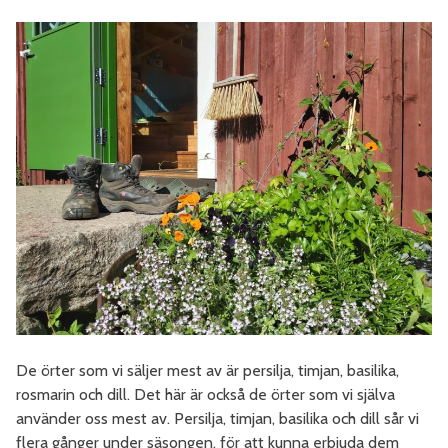
De örter som vi säljer mest av är persilja, timjan, basilika,
rosmarin och dill. Det här är också de örter som vi själva
använder oss mest av. Persilja, timjan, basilika och dill sår vi
flera gånger under säsongen, för att kunna erbjuda dem