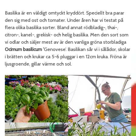
Basilika är en väldigt omtyckt kryddört. Speciellt bra parar
den sig med ost och tomater. Under åren har vi testat på
flera olika basilika sorter. Bland annat rödbladig-, thai-,
citron-, kanel-, grekisk- och helig basilika. Men den sort som
vi odlar och säljer mest av är den vanliga gröna storbladiga
Ocimum basilicum ’
Genovese’. Basilikan sår vi i sålådor, skolar
i brätten och krukar ca 5-6 pluggar i en 12cm kruka. Fröna är
ljusgroende, gillar värme och sol.