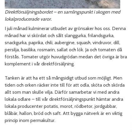
Direktförsäljningsbordet – en samlingspunkt i skogen med
lokalproducerade varor.
I juli månad kulminerar utbudet av grönsaker hos oss. Denna
månad har vi skördat och sålt slanggurka, frilandsgurka,
snackgurka, paprika, chili, aubergine, squash, vindruvor, dill,
persilja, basilika, rosmarin, sallat och lök. Ja och tomaten då
förstås. Tomater utgör huvudgrödan medan det övriga är bra
komplement i vår direktförsäljning.
Tanken är att ha ett så mångsidigt utbud som möjligt. Men
tiden och orken räcker inte till för att odla, sköta och skörda
allt som man skulle vilja. Därför samarbetar vi med andra
lokala odlare – till vår direktförsäljningspunkt hämtar andra
lokala producenter potatis, morot, rödbetor, jordgubbar,
blåbär, hallon, bröd och saft. Att bygga nätverk är en viktig
princip inom permakultur.