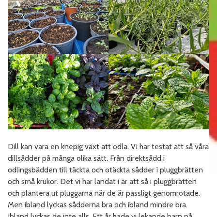
Dill kan vara en knepig växt att odla. Vi har testat att så våra
dillsådder på många olika sätt. Från direktsådd i
odlingsbädden till täckta och otäckta sådder i pluggbrätten
och små krukor. Det vi har landat i är att så i pluggbrätten
och plantera ut pluggarna när de är passligt genomrotade.
Men ibland lyckas sådderna bra och ibland mindre bra.
Ibland lyckas de inte alls. Ett år hade vi lekande barn på