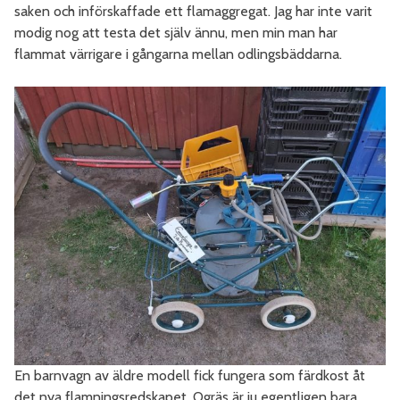
saken och införskaffade ett flamaggregat. Jag har inte varit
modig nog att testa det själv ännu, men min man har
flammat värrigare i gångarna mellan odlingsbäddarna.
En barnvagn av äldre modell fick fungera som färdkost åt
det nya flamningsredskapet. Ogräs är ju egentligen bara