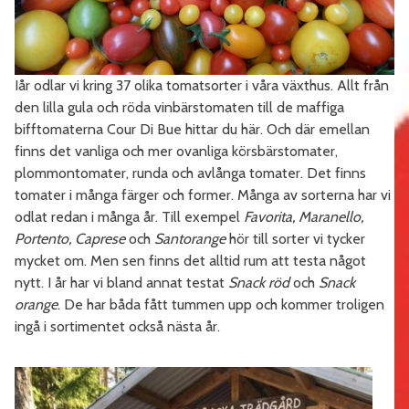
Iår odlar vi kring 37 olika tomatsorter i våra växthus. Allt från
den lilla gula och röda vinbärstomaten till de maffiga
bifftomaterna Cour Di Bue hittar du här. Och där emellan
finns det vanliga och mer ovanliga körsbärstomater,
plommontomater, runda och avlånga tomater. Det finns
tomater i många färger och former. Många av sorterna har vi
odlat redan i många år. Till exempel
Favorita, Maranello,
Portento, Caprese
och
Santorange
hör till sorter vi tycker
mycket om. Men sen finns det alltid rum att testa något
nytt. I år har vi bland annat testat
Snack röd
och
Snack
orange
. De har båda fått tummen upp och kommer troligen
ingå i sortimentet också nästa år.