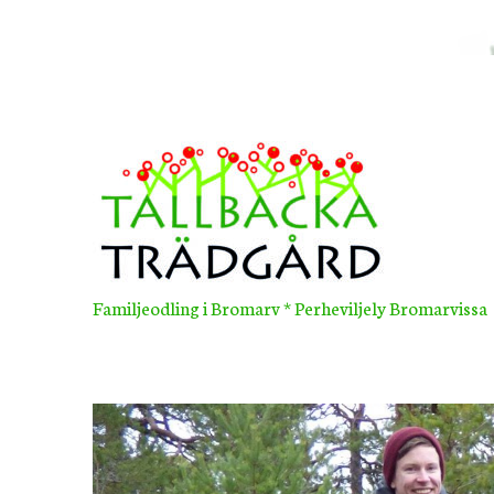
Skip
to
content
Familjeodling i Bromarv * Perheviljely Bromarvissa