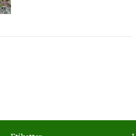
Etiketter
L