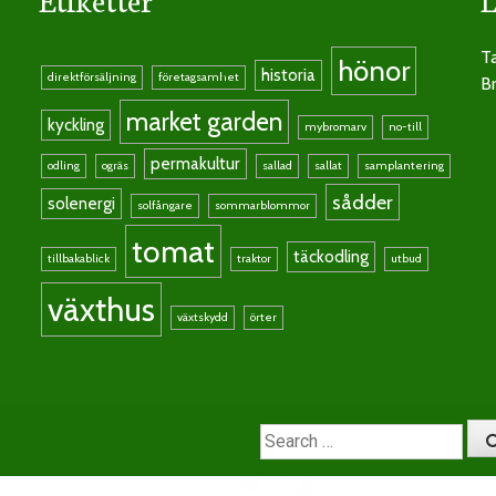
Ta
hönor
historia
direktförsäljning
företagsamhet
Br
market garden
kyckling
mybromarv
no-till
permakultur
odling
ogräs
sallad
sallat
samplantering
sådder
solenergi
solfångare
sommarblommor
tomat
täckodling
tillbakablick
traktor
utbud
växthus
växtskydd
örter
Search
for: