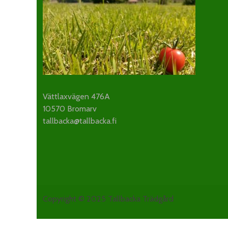
Vättlaxvägen 476A
10570 Bromarv
tallbacka@tallbacka.fi
Copyright © 2025 Tallbacka Trädgård